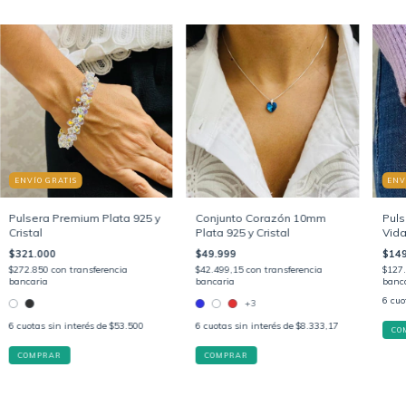
ENVÍO GRATIS
ENV
Pulsera Premium Plata 925 y
Conjunto Corazón 10mm
Puls
Cristal
Plata 925 y Cristal
Vida
$321.000
$49.999
$149
$272.850
con
transferencia
$42.499,15
con
transferencia
$127
bancaria
bancaria
banc
6
cuo
+3
6
cuotas sin interés de
$53.500
6
cuotas sin interés de
$8.333,17
CO
COMPRAR
COMPRAR