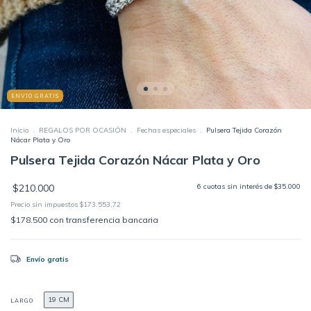
ENVÍO GRATIS
Inicio
.
REGALOS POR OCASIÓN
.
Fechas especiales
.
Pulsera Tejida Corazón
Nácar Plata y Oro
Pulsera Tejida Corazón Nácar Plata y Oro
$210.000
6
cuotas sin interés de
$35.000
Precio sin impuestos
$173.553,72
$178.500
con
transferencia bancaria
Envío gratis
19 CM
LARGO