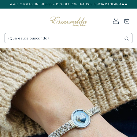
🔥🔥 6 CUOTAS SIN INTERES - 15 % OFF POR TRANSFERENCIA BANCARIA🔥🔥
0