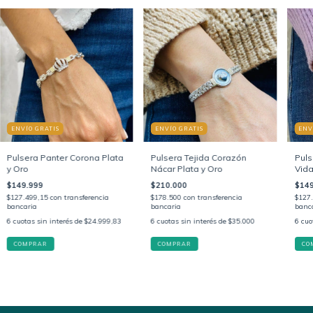
ENVÍO GRATIS
ENVÍO GRATIS
ENV
Pulsera Panter Corona Plata
Pulsera Tejida Corazón
Puls
y Oro
Nácar Plata y Oro
Vida
$149.999
$210.000
$149
$127.499,15
con
transferencia
$178.500
con
transferencia
$127
bancaria
bancaria
banc
6
cuotas sin interés de
$24.999,83
6
cuotas sin interés de
$35.000
6
cuo
COMPRAR
COMPRAR
CO