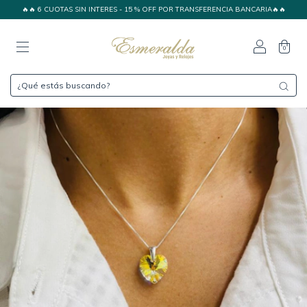
🔥🔥 6 CUOTAS SIN INTERES - 15 % OFF POR TRANSFERENCIA BANCARIA🔥🔥
0