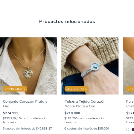
Productos relacionados
ENVÍO GRATIS
ENVÍO GRATIS
ENV
Conjunto Corazón Plata y
Pulsera Tejida Corazón
Puls
Oro
Nácar Plata y Oro
Crist
$274.999
$210.000
$321
$233.749,15
con
transferencia
$178.500
con
transferencia
$272
bancaria
bancaria
banc
6
cuotas sin interés de
$45.833,17
6
cuotas sin interés de
$35.000