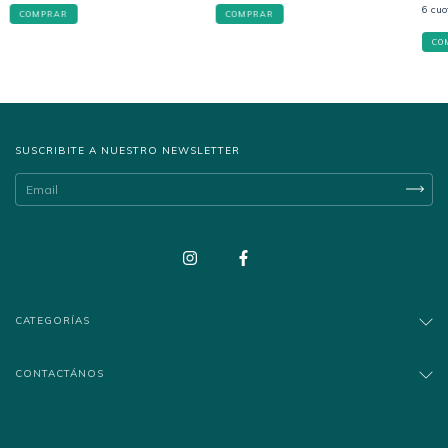
6
cuo
COMPRAR
COMPRAR
CO
SUSCRIBITE A NUESTRO NEWSLETTER
CATEGORÍAS
CONTACTÁNOS