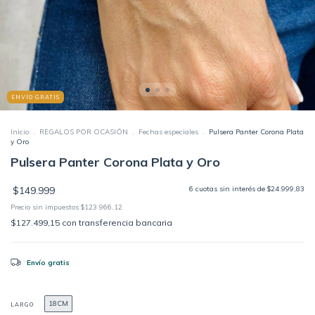
ENVÍO GRATIS
Inicio
.
REGALOS POR OCASIÓN
.
Fechas especiales
.
Pulsera Panter Corona Plata
y Oro
Pulsera Panter Corona Plata y Oro
$149.999
6
cuotas sin interés de
$24.999,83
Precio sin impuestos
$123.966,12
$127.499,15
con
transferencia bancaria
Envío gratis
18CM
LARGO