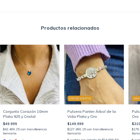
Productos relacionados
ENVÍO GRATIS
ENV
Conjunto Corazón 10mm
Pulsera Panter Árbol de la
Puls
Plata 925 y Cristal
Vida Plata y Oro
Oro
$49.999
$149.999
$210
$42.499,15
con
transferencia
$127.499,15
con
transferencia
$178
bancaria
bancaria
banc
6
cuotas sin interés de
$24.999,83
6
cuo