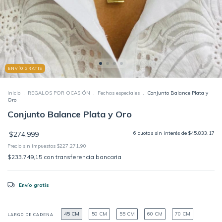
ENVÍO GRATIS
Inicio
.
REGALOS POR OCASIÓN
.
Fechas especiales
.
Conjunto Balance Plata y
Oro
Conjunto Balance Plata y Oro
$274.999
6
cuotas sin interés de
$45.833,17
Precio sin impuestos
$227.271,90
$233.749,15
con
transferencia bancaria
Envío gratis
45 CM
50 CM
55 CM
60 CM
70 CM
LARGO DE CADENA