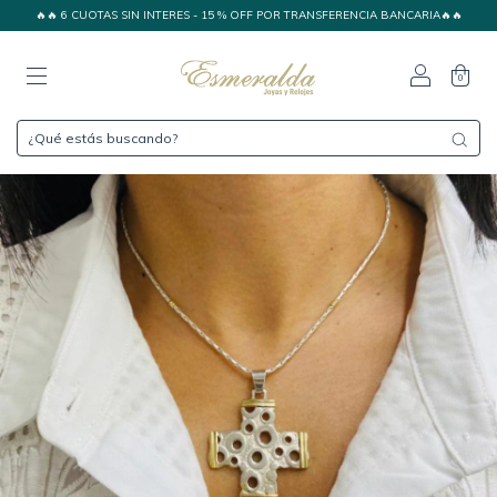
🔥🔥 6 CUOTAS SIN INTERES - 15 % OFF POR TRANSFERENCIA BANCARIA🔥🔥
0