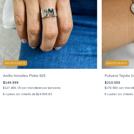
ENVÍO GRATIS
ENVÍO GRATIS
Anillo Iniciales Plata 925
Pulsera Tejida S
$149.999
$210.000
$127.499,15
con
transferencia bancaria
$178.500
con
transf
6
cuotas sin interés de
$24.999,83
6
cuotas sin interés