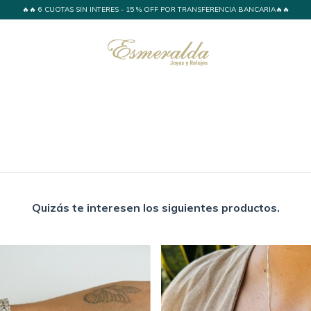
🔥🔥 6 CUOTAS SIN INTERES - 15 % OFF POR TRANSFERENCIA BANCARIA🔥🔥
Quizás te interesen los siguientes productos.