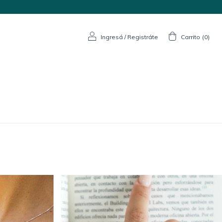
Ingresá
/
Registráte
Carrito
(
0
)