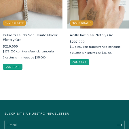
ENVÍO GRATIS
ENVÍO GRATIS
Pulsera Tejida San Benito Nácar
Anillo Iniciales Plata y Oro
Plata y Oro
$207.000
$210.000
$175.950
con
transferencia bancaria
$178.500
con
transferencia bancaria
6
cuotas sin interés de
$34.500
6
cuotas sin interés de
$35.000
COMPRAR
SUSCRIBITE A NUESTRO NEWSLETTER