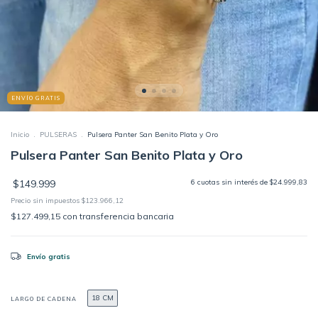
ENVÍO GRATIS
Inicio
.
PULSERAS
.
Pulsera Panter San Benito Plata y Oro
Pulsera Panter San Benito Plata y Oro
$149.999
6
cuotas sin interés de
$24.999,83
Precio sin impuestos
$123.966,12
$127.499,15
con
transferencia bancaria
Envío gratis
18 CM
LARGO DE CADENA