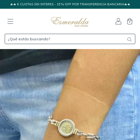
🔥🔥 6 CUOTAS SIN INTERES - 15 % OFF POR TRANSFERENCIA BANCARIA🔥🔥
0