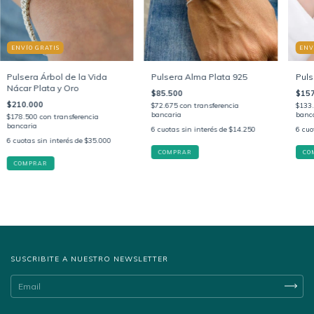
ENVÍO GRATIS
ENV
Pulsera Árbol de la Vida
Pulsera Alma Plata 925
Puls
Nácar Plata y Oro
$85.500
$157
$210.000
$72.675
con
transferencia
$133
bancaria
banc
$178.500
con
transferencia
bancaria
6
cuotas sin interés de
$14.250
6
cuo
6
cuotas sin interés de
$35.000
COMPRAR
SUSCRIBITE A NUESTRO NEWSLETTER