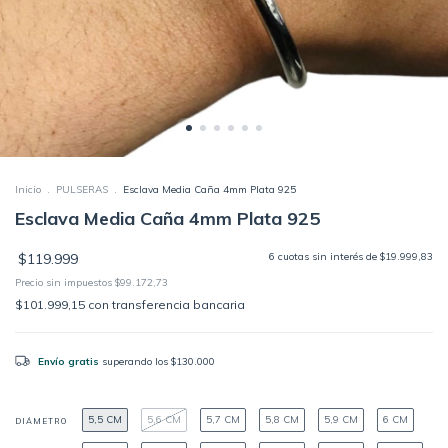
Inicio
.
PULSERAS
.
Esclava Media Caña 4mm Plata 925
Esclava Media Caña 4mm Plata 925
$119.999
6
cuotas sin interés de
$19.999,83
Precio sin impuestos
$99.172,73
$101.999,15
con
transferencia bancaria
Envío gratis
superando los
$130.000
5,5 CM
5,6 CM
5,7 CM
5,8 CM
5,9 CM
6 CM
DIÁMETRO