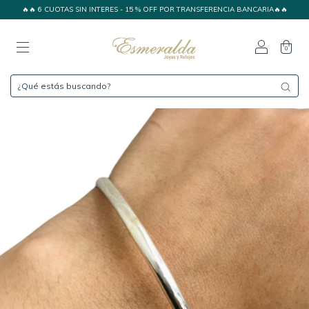
🔥🔥 6 CUOTAS SIN INTERES - 15 % OFF POR TRANSFERENCIA BANCARIA🔥🔥
0