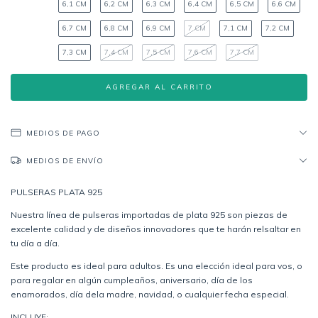
6,1 CM
6,2 CM
6,3 CM
6,4 CM
6,5 CM
6,6 CM
6,7 CM
6,8 CM
6,9 CM
7 CM
7,1 CM
7,2 CM
7,3 CM
7,4 CM
7,5 CM
7,6 CM
7,7 CM
MEDIOS DE PAGO
MEDIOS DE ENVÍO
PULSERAS PLATA 925
Nuestra línea de pulseras importadas de plata 925 son piezas de
excelente calidad y de diseños innovadores que te harán relsaltar en
tu día a día.
Este producto es ideal para adultos. Es una elección ideal para vos, o
para regalar en algún cumpleaños, aniversario, día de los
enamorados, día dela madre, navidad, o cualquier fecha especial.
INCLUYE: