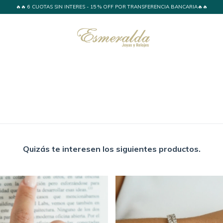
🔥🔥 6 CUOTAS SIN INTERES - 15 % OFF POR TRANSFERENCIA BANCARIA🔥🔥
Quizás te interesen los siguientes productos.