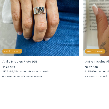
ENVÍO GRATIS
ENVÍO GRATIS
Anillo Iniciales Plata 925
Anillo Iniciales P
$149.999
$207.000
$127.499,15
con
transferencia bancaria
$175.950
con
transf
6
cuotas sin interés de
$24.999,83
6
cuotas sin interés