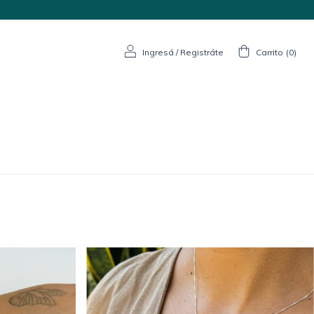
Ingresá
/
Registráte
Carrito
(
0
)