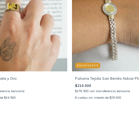
ENVÍO GRATIS
lata y Oro
Pulsera Tejida San Benito Nácar Pl
$210.000
erencia bancaria
$178.500
con
transferencia bancaria
 de
$34.500
6
cuotas sin interés de
$35.000